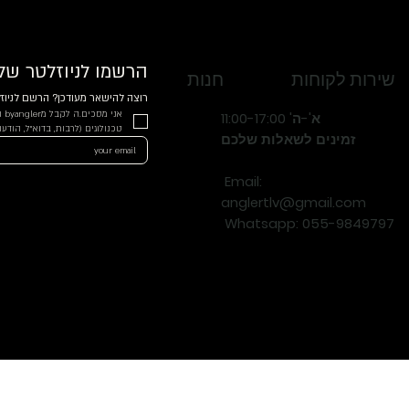
הרשמו לניוזלטר שלנ
שירות לקוחות
חנות
רוצה להישאר מעודכן? הרשם לניוזל
א'-ה' 11:00-17:00
טכנולוגים (לרבות, בדוא"ל, הודעות SMS, חיוג אוטומטי ועוד) בהתאם למדיניות הפ
זמינים לשאלות שלכם
Email:
anglertlv@gmail.com
Whatsapp
: 055-9849797