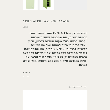
Green apple Passport cover
מחיר
כיסוי הדרכון מ-BYANGLER מיוצר מעור נאפה
פרמיום איכותי, מה שמבטיח עמידות ומראה
יוקרתי. הכיסוי כולל מקום מותאם לדרכון, חריץ
ייעודי לכרטיס עלייה למטוס ושלושה חריצים
פנימיים לכרטיסי אשראי נוספים, מה שהופך אותו
לשותף המושלם לכל נסיעה. עם אפשרות להטבעה
אישית בעבודת יד, כל כיסוי הוא ייחודי ואישי, עם
יכולת להבדלה מיידית בכל נמל תעופה ובכל נקודה
בעולם.
צבע ההטבעה
Your text: (A-Z and . ) (לא חובה)
עד
4
תווים.