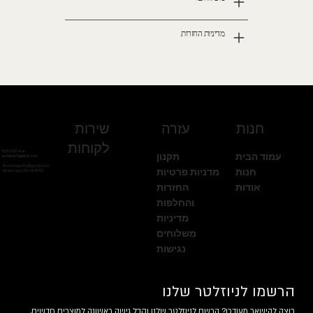
מדיניות החזרות:
חנות
עזרה
שירות
לקוחות
א'-ה' 11:00-17:00
עמוד הבית
תקנון
זמינים לשאלות שלכם
Email:
anglertlv@gmail.com
חנות
מדניות פרטיות
Whatsapp
: 055-9849797
אודות
החזרות
והחלפות
מדיניות
משלוחים
נגישות
הרשמו לניוזלטר שלנו
רוצה להישאר מעודכן? הרשם לניוזלטר שלנו וקבל גישה ראשונה למוצרים חדשים, 