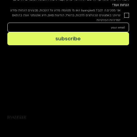
הנחות ועוד!
אני מסכים.ה לקבל מbyangler ו/או מי מטעמה מידע על הטבות, מבצעים הנחות ומידע 
שיווקי באמצעים טכנולוגים (לרבות, בדוא"ל, הודעות SMS, חיוג אוטומטי ועוד) בהתאם 
למדיניות הפרטיות
subscribe
BYANGLER