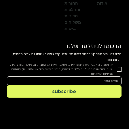
אודות
החזרות
והחלפות
מדיניות
משלוחים
נגישות
הרשמו לניוזלטר שלנו
רוצה להישאר מעודכן? הרשם לניוזלטר שלנו וקבל גישה ראשונה למוצרים חדשים, 
הנחות ועוד!
אני מסכים.ה לקבל מbyangler ו/או מי מטעמה מידע על הטבות, מבצעים הנחות ומידע 
שיווקי באמצעים טכנולוגים (לרבות, בדוא"ל, הודעות SMS, חיוג אוטומטי ועוד) בהתאם 
למדיניות הפרטיות
subscribe