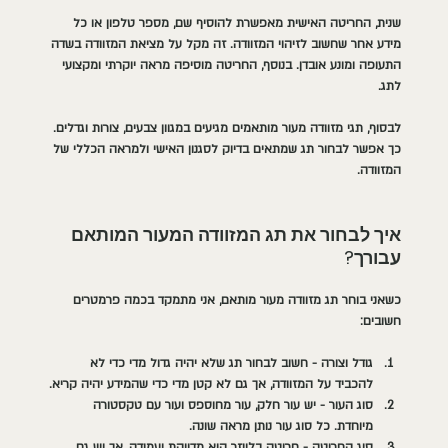
שנית, החריטה האישית מאפשרת להוסיף שם, מספר טלפון או כל 
מידע אחר שחשוב לזיהוי המזוודה. זה מקל על מציאת המזוודה בשדה 
התעופה ומונע אובדן. בנוסף, החריטה מוסיפה מראה יוקרתי ומקצועי 
לתג.
לבסוף, תגי מזוודה מעור מותאמים מגיעים במגוון צבעים, צורות וגדלים. 
כך אפשר לבחור תג שמתאים בדיוק לסגנון האישי ולמראה הכללי של 
המזוודה.
איך לבחור את תג המזוודה המעור המותאם 
עבורך?
כשאני בוחר תג מזוודה מעור מותאם, אני מתמקד בכמה פרמטרים 
חשובים:
גודל וצורה
 - חשוב לבחור תג שלא יהיה גדול מדי כדי לא 
להכביד על המזוודה, אך גם לא קטן מדי כדי שהמידע יהיה קריא.
סוג העור
 - יש עור חלק, עור מחוספס ועור עם טקסטורה 
מיוחדת. כל סוג עור נותן מראה שונה.
סוג החריטה
 - חריטה בלייזר היא מדויקת ועמידה, אך יש גם 