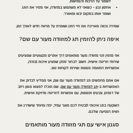
לשמור על הרכות והגמישות.
אחסון נכון
 - כשאני לא משתמש במזוודה, אני מסיר את התג 
ושומר אותו במקום יבש ומאוורר.
שמירה נכונה מאריכה את חיי התג ושומרת על מראה חדש לאורך זמן.
איפה ניתן להזמין תג למזוודה מעור עם שם?
אני מזמין תגי מזוודה מעור מותאמים דרך אתרים מקצועיים שמציעים 
שירותי חריטה אישית. חשוב לבחור ספק שמציע איכות גבוהה, 
אפשרויות התאמה מגוונות ושירות לקוחות טוב.
אם אתם מחפשים תג למזוודה מעור עם שם, אני ממליץ לבדוק את 
האפשרויות ב-
תג למזוודה מעור עם שם
. שם תוכלו למצוא מגוון רחב 
של דגמים, צבעים וסגנונות, עם אפשרות לחריטה מדויקת ואישית.
השקעה בתג איכותי תבטיח לכם מוצר עמיד, יפה ומיוחד שישדרג את 
חווית הנסיעה שלכם.
סגנון אישי עם תגי מזוודה מעור מותאמים