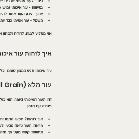
ריח
 - לעור אמיתי יש ריח יי
גמישות
 - עור איכותי גמיש
צבע
 - צבע העור אמור להיות
משקל
 - עור אמיתי כבד יותר
אני ממליץ לגעת, להריח ולבחון 
איך לזהות עור איכו
עור איכותי מגיע במגוון סוגים, ו
עור מלא (Full Grain)
זהו העור האיכותי ביותר. הוא כ
פטינה עם הזמן.
איך לזהות?
 חפשו טקסטורה 
מראה:
 העור נראה טבעי ולא
תחושה:
 קשה מעט אך גמיש