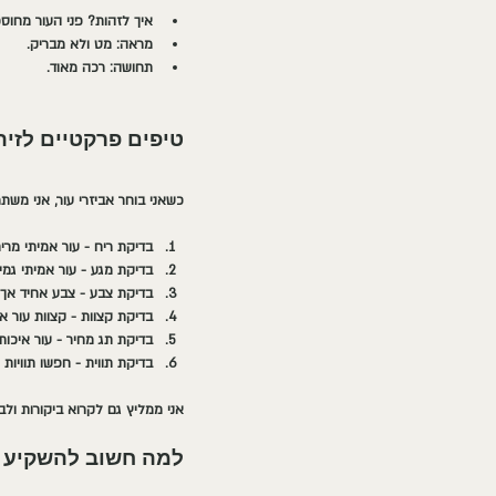
איך לזהות?
 פני העור מחוס
מראה:
 מט ולא מבריק.
תחושה:
 רכה מאוד.
טיפים פרקטיים לזיהו
כשאני בוחר אביזרי עור, אני מש
בדיקת ריח
 - עור אמיתי מרי
בדיקת מגע
 - עור אמיתי גמי
בדיקת צבע
 - צבע אחיד אך
בדיקת קצוות
 - קצוות עור א
בדיקת תג מחיר
 - עור איכו
בדיקת תווית
 - חפשו תוויות שמציי
אני ממליץ גם לקרוא ביקורות ולב
למה חשוב להשקיע ב