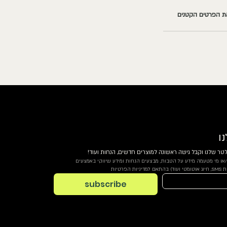
את הפרטים הקטנים 
ו
טר שלנו וקבל גישה ראשונה למוצרים חדשים, הנחות ועוד!
אני מסכים.ה לקבל מbyangler ו/או מי מטעמה מידע על הטבות, מבצעים הנחות ומידע שיווקי באמצעים 
רטיות
subscribe