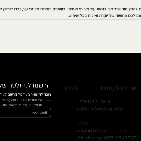
הבין טוב יותר איך לזהות עור איכותי ואמיתי. כשאתם בוחרים אביזרי עור, זכרו לבדוק 
תנו לכם תחושה של יוקרה ואיכות בכל שימוש.
הרשמו לניוזלטר שלנ
שירות לקוחות
חנות
רוצה להישאר מעודכן? הרשם לניוזל
א'-ה' 11:00-17:00
טכנולוגים (לרבות, בדוא"ל, הודעות SMS, חיוג אוטומטי ועוד) בהתאם למדיניות הפ
זמינים לשאלות שלכם
Email:
anglertlv@gmail.com
Whatsapp
: 055-9849797