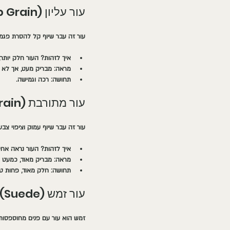
עור עליון (Top Grain)
עור זה עבר שיוף קל להסרת פגמי
איך לזהות?
 העור חלק יותר
מראה:
 מבריק מעט, אך לא 
תחושה:
 רכה וגמישה.
עור מתורבת (Corrected Grain)
עור זה עבר שיוף עמוק וציפוי צבע.
איך לזהות?
 העור נראה אחי
מראה:
 מבריק מאוד, כמעט 
תחושה:
 חלק מאוד, פחות טב
עור זמש (Suede)
זמש הוא עור עם פנים מחוספסות.