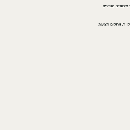
 איכותיים משדרים 
 יד, ארנקים ורצועות 