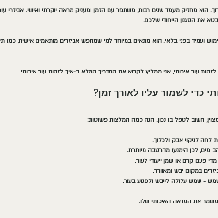
ך. הוא מחזיק מעמד שנים רבות, משתפר עם הזמן ומעניק מראה יוקרתי ואישי. אביזרי עור
טא את הסגנון הייחודי שלכם.
שימוש ועמיד בפני בלאי. הוא מתאים במיוחד למי שמחפש אביזרים מותאמים אישית, כמו תיקי
לזהות עור איכותי, אני ממליץ לקרוא את המדריך המלא ב-
איך לזהות עור איכותי
.
י כדי לשמור עליו לאורך זמן?
צוין, חשוב לטפל בו נכון. הנה כמה המלצות פשוטות:
לחה לניקוי אבק ולכלוך.
הב מים, לכן הימנעו מהרטבה מיותרת.
מדי פעם קרם או שמן ייעודי לעור.
זרים במקום יבש ומאוורר.
שמש
 - שמש עלולה לייבש ולפגוע בעור.
 ומשמר את המראה האיכותי שלו.